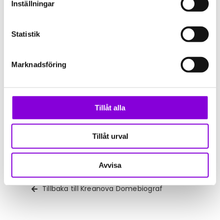
Inställningar
och månar
Mer om nebulosor och olika typer av
stjärnhopar
Statistik
Mer om Vintergatan och andra galaxer
Marknadsföring
Fakta om Stjärnvisning – en
guidad tour
Tillåt alla
Filmens längd:
30 min
Rek. från
: 8 år
Tillåt urval
Avvisa
Tillbaka till Kreanova Domebiograf