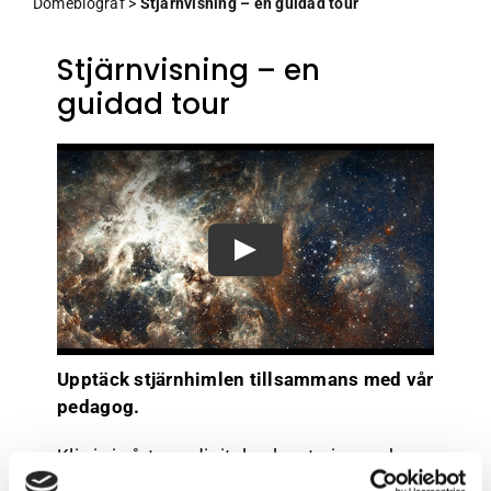
Domebiograf
>
Stjärnvisning – en guidad tour
Kreativum Partner
På gång
Stjärnvisning – en
guidad tour
Nyhetsbrev
Jobba här
Kontakt
Upptäck stjärnhimlen tillsammans med vår
pedagog.
Kliv in i vårt nya digitala planetarium och
domteater Kreanova. Inuti den