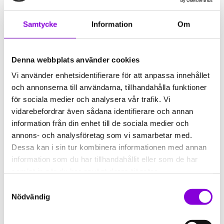
kupolformade jordgloben som mäter cirka
7 meter till taket, får du uppleva en
Samtycke
Information
Om
fantastisk stjärnvisning under ledning av vår
pedagog. På duken framför er, där
innehållet projiceras på insidan av en sfär
Denna webbplats använder cookies
som mäter 11 meter i diameter, får du
Vi använder enhetsidentifierare för att anpassa innehållet
uppleva en spektakulär visning av
och annonserna till användarna, tillhandahålla funktioner
stjärnhimlen. Luta dig tillbaka i våra
för sociala medier och analysera vår trafik. Vi
bekväma biostolar och upptäck
vidarebefordrar även sådana identifierare och annan
tillsammans!
information från din enhet till de sociala medier och
annons- och analysföretag som vi samarbetar med.
Denna livevisning är för dig som vill veta
Dessa kan i sin tur kombinera informationen med annan
…
information som du har tillhandahållit eller som de har
samlat in när du har använt deras tjänster.
Mer om hur stjärnhimlen ser ut, namn
Samtyckesval
på stjärnbilder och hur de förhåller sig
Nödvändig
till varandra
Mer om vårt solsystem, solen, planeter