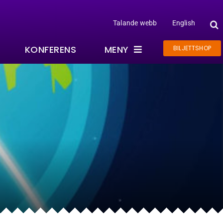
Talande webb
English
KONFERENS
MENY
BILJETTSHOP
Om Kreativum
Evenemang
Projekt
Kreativum Partner
På gång
Nyhetsbrev
Jobba här