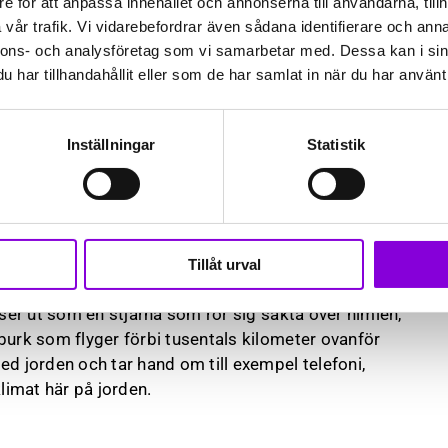
e för att anpassa innehållet och annonserna till användarna, tillh
vår trafik. Vi vidarebefordrar även sådana identifierare och anna
nnons- och analysföretag som vi samarbetar med. Dessa kan i sin
har tillhandahållit eller som de har samlat in när du har använt 
Inställningar
Statistik
d rymdteknik i form av satelliter. Utan dem hade vi
 kan idag, eller använda oss av kartappar i våra
otar i vår planetarievisning Satelix.
Tillåt urval
 förbi obemärkt över våra huvuden, men om du tittar
 ser ut som en stjärna som rör sig sakta över himlen,
burk som flyger förbi tusentals kilometer ovanför
 jorden och tar hand om till exempel telefoni,
klimat här på jorden.