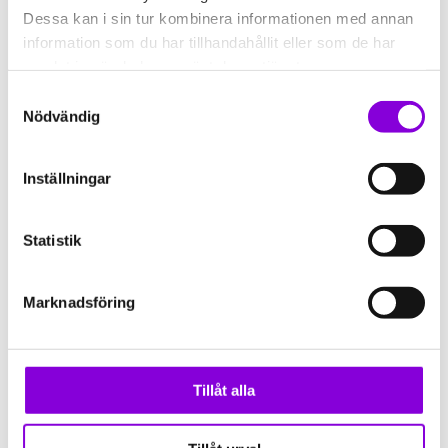
OCH HELIKOPTER
Dessa kan i sin tur kombinera informationen med annan
När börjar en snurra att snurra? När flyger
information som du har tillhandahållit eller som de har
en helikopter som bäst? I Labbet får ni
samlat in när du har använt deras tjänster.
tillsammans skapa en egen vindsnurra
Samtyckesval
eller helikopter och undersöka fenomenet
Nödvändig
vind och luft i rörelse.
–> Drop-in 10.00 – 16.00
Inställningar
Rymden: SPELA MEMORY
Utmana en vän i memoryspel. Vem får
Statistik
flest par?
Drop-in 10.00 – 16.00
Marknadsföring
Kodknäckarrummet: NYA KODER ATT
KNÄCKA
Till sommarlovet har vi uppdaterat
Tillåt alla
koderna i vårt Kodknäckarrum, vilket det
är en Kreativum-variant på ett Escape