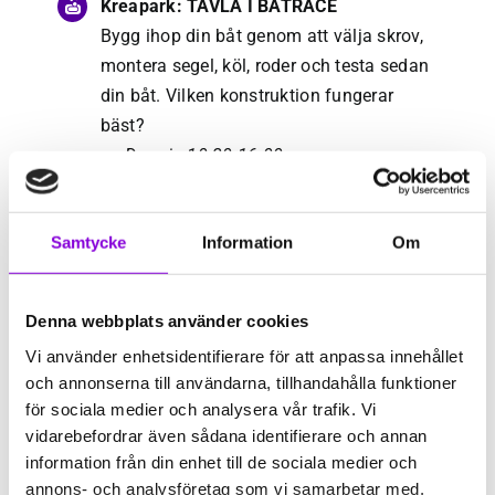
Kreapark: TÄVLA I BÅTRACE
Bygg ihop din båt genom att välja skrov,
montera segel, köl, roder och testa sedan
din båt. Vilken konstruktion fungerar
bäst?
–> Drop-in 10.30-16.00
… Och mycket mer spännande, blött och
kul finns att upptäcka i Kreapark.
Samtycke
Information
Om
P
arken är öppen 10.30-16.00 alla dagar
under sommarlovet.
Denna webbplats använder cookies
Vi använder enhetsidentifierare för att anpassa innehållet
PROGRAM OCH
och annonserna till användarna, tillhandahålla funktioner
AKTIVITETER INOMHUS
för sociala medier och analysera vår trafik. Vi
vidarebefordrar även sådana identifierare och annan
information från din enhet till de sociala medier och
ExperimentLabbet: BYGG VINDSNURRA
annons- och analysföretag som vi samarbetar med.