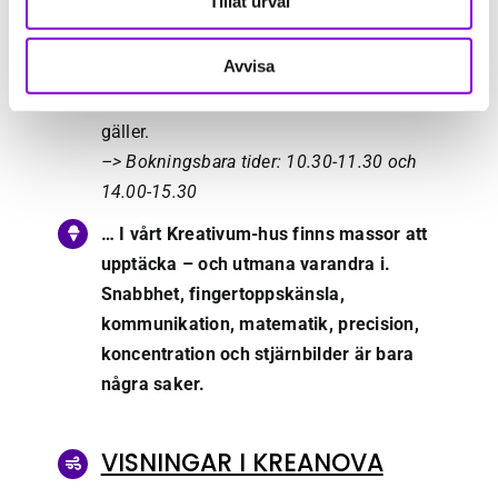
Tillåt urval
Room. Under
6 minuter
ska du och ditt
sällskap lösa så många uppdrag och
Avvisa
knäcka så många koder som möjligt. Du
bokar tid i receptionen, först till kvarn
gäller.
–> Bokningsbara tider: 10.30-11.30 och
14.00-15.30
… I vårt Kreativum-hus finns massor att
upptäcka – och utmana varandra i.
Snabbhet, fingertoppskänsla,
kommunikation, matematik, precision,
koncentration och stjärnbilder är bara
några saker.
VISNINGAR I KREANOVA