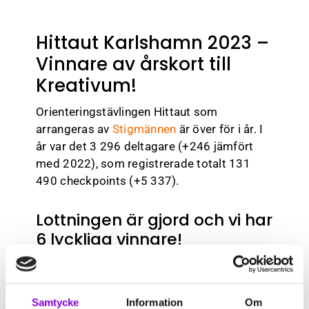
Kreativum Partner
Hittaut Karlshamn 2023 –
På gång
Vinnare av årskort till
Nyhetsbrev
Kreativum!
Jobba här
Orienteringstävlingen Hittaut som
arrangeras av
Stigmännen
är över för i år. I
Kontakt
år var det 3 296 deltagare (+246 jämfört
med 2022), som registrerade totalt 131
490 checkpoints (+5 337).
Lottningen är gjord och vi har
6 lyckliga vinnare!
Stigmännen har lottat 6 lyckliga vinnare av
ett årskort till ett värde av 480 kr. Alla
vinnarna har fått meddelande från
Samtycke
Information
Om