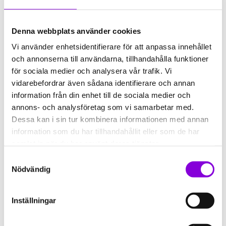
Stigmännen.
Årskortet kan hämtas i vår reception.
Denna webbplats använder cookies
Vänligen, kontrollera när vi har öppet och ta
Vi använder enhetsidentifierare för att anpassa innehållet
med legitimation när du ska hämta din
och annonserna till användarna, tillhandahålla funktioner
vinst.
för sociala medier och analysera vår trafik. Vi
vidarebefordrar även sådana identifierare och annan
Vi på Kreativum säger stort grattis till de
information från din enhet till de sociala medier och
lyckliga vinnarna!
annons- och analysföretag som vi samarbetar med.
Dessa kan i sin tur kombinera informationen med annan
Och tack till Stigmännen för att ni
information som du har tillhandahållit eller som de har
arrangerar en sådan trevlig tävling!
samlat in när du har använt deras tjänster.
Samtyckesval
LÄS MER OM HITTAUT KARLSHAMN
Nödvändig
Inställningar