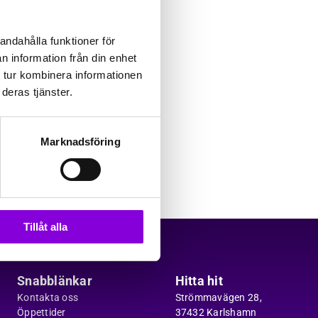
Kontakt
etsbrev!
andahålla funktioner för
n information från din enhet
 tur kombinera informationen
ligen verifiera
deras tjänster.
Marknadsföring
Tillåt alla
Snabblänkar
Hitta hit
Kontakta oss
Strömmavägen 28,
Öppettider
37432 Karlshamn