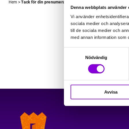
Hem
>
Tack för din prenumeration!
Denna webbplats använder 
Tack för
Vi använder enhetsidentifierar
sociala medier och analysera 
till de sociala medier och a
Vi har skickat et
med annan information som du 
din adress via län
Samtyckesval
Nödvändig
TILLBAKA TILL
Avvisa