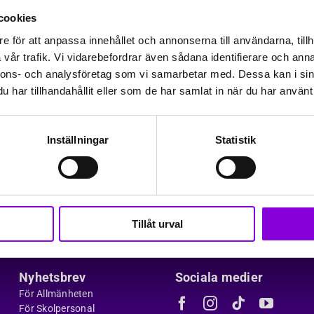
cookies
 att du vill läsa våra nyh
e för att anpassa innehållet och annonserna till användarna, tillh
vår trafik. Vi vidarebefordrar även sådana identifierare och anna
nnons- och analysföretag som vi samarbetar med. Dessa kan i sin
t bekräftelsemejl till din angivna e-postadress. Vän
har tillhandahållit eller som de har samlat in när du har använt 
ken i mejlet, sedan är allt klart!
Inställningar
Statistik
 NYHETSBREV
Tillåt urval
Nyhetsbrev
Sociala medier
För Allmänheten
För Skolpersonal