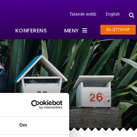
Talande webb
English
KONFERENS
MENY
BILJETTSHOP
Om Kreativum
Evenemang
Projekt
Kreativum Partner
På gång
Nyhetsbrev
Om
Jobba här