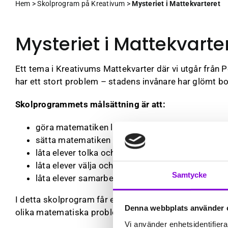
Hem
>
Skolprogram på Kreativum
>
Mysteriet i Mattekvarteret
Mysteriet i Mattekvarte
Ett tema i Kreativums Mattekvarter där vi utgår från
har ett stort problem – stadens invånare har glömt b
Skolprogrammets målsättning är att:
göra matematiken lustfylld och engagerande.
sätta matematiken i olika sammanhang.
låta elever tolka och bearbeta olika matematiska 
låta elever välja och använda olika matematiska 
Samtycke
låta elever samarbeta och föra matematiska re
I detta skolprogram får eleverna möta karaktären Pol
Denna webbplats använder 
olika matematiska problem för att gemensamt nå måle
Vi använder enhetsidentifierar