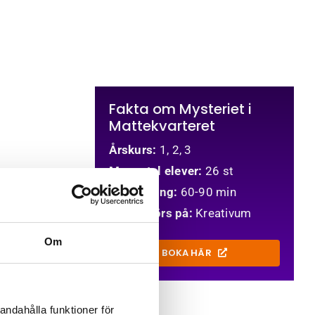
Kontakt
Fakta om Mysteriet i
Mattekvarteret
Årskurs:
1, 2, 3
Maxantal elever:
26 st
Tidsåtgång:
60-90 min
Genomförs på:
Kreativum
Om
BOKA HÄR
andahålla funktioner för