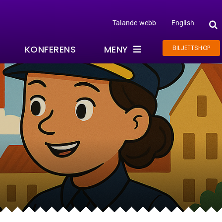
Talande webb
English
KONFERENS
MENY
BILJETTSHOP
Om Kreativum
Evenemang
Projekt
Kreativum Partner
På gång
Nyhetsbrev
Jobba här