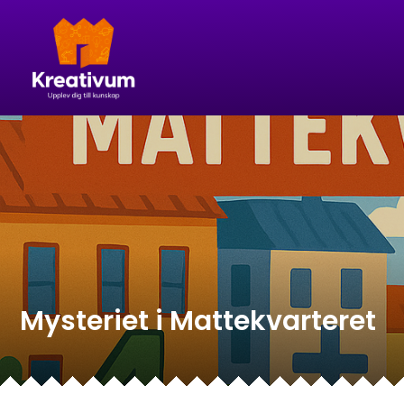
Fortsätt
till
innehållet
Mysteriet i Mattekvarteret