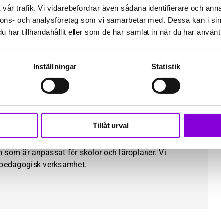
läroplanens centrala innehåll, exempelvis
vår trafik. Vi vidarebefordrar även sådana identifierare och anna
gebra och problemlösning.
nnons- och analysföretag som vi samarbetar med. Dessa kan i sin
har tillhandahållit eller som de har samlat in när du har använt 
r inom snart.
Inställningar
Statistik
NKNYTNING
Tillåt urval
 som är anpassat för skolor och läroplaner. Vi
d pedagogisk verksamhet.