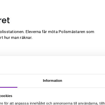
ret
 Polisstationen. Eleverna får möta Polismästaren som
ort hur man räknar.
situationer.
metoder för att göra beräkningar.
Information
sonemang.
ismästaren och utmanas att i mindre grupper lösa
cookies
t att hjälpa Polismästaren och hela staden.
e för att anpassa innehållet och annonserna till användarna, tillh