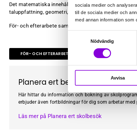
Det matematiska innehållet berör flera olika delar ur 
sociala medier och analysera 
taluppfattning, geometri, samband och förändring, al
till de sociala medier och a
med annan information som du 
För- och efterarbete samt läroplansanknytning komme
Samtyckesval
Nödvändig
FÖR- OCH EFTERARBETE
LÄROPLANSA
Avvisa
Planera ert besök
Här hittar du information och bokning av skolprogram
erbjuder även fortbildningar för dig som arbetar me
Läs mer på Planera ert skolbesök