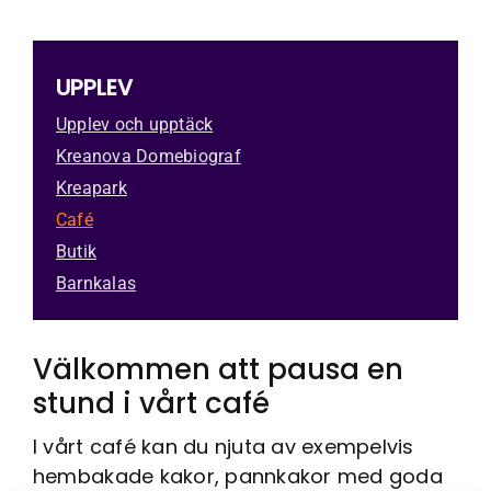
Kreativum Partner
På gång
UPPLEV
Nyhetsbrev
Upplev och upptäck
Kreanova Domebiograf
Jobba här
Kreapark
Kontakt
Café
Butik
Barnkalas
Välkommen att pausa en
stund i vårt café
I vårt café kan du njuta av exempelvis
hembakade kakor, pannkakor med goda