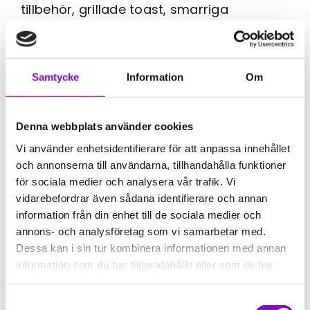
tillbehör, grillade toast, smarriga
baguetter och frallor. Vi serverar även
korv med bröd, tex-mex-tallrik och
hamburgare. Vi reserverar oss för att
Samtycke
Information
Om
vissa saker kan ta slut och att utbudet
varierar beroende på säsong och lov.
Denna webbplats använder cookies
Vår kaffemeny består av bryggkaffe,
Vi använder enhetsidentifierare för att anpassa innehållet
espresso, latte och cappuccino. Glass
och annonserna till användarna, tillhandahålla funktioner
och dryck finns alltid i vårt sortiment.
för sociala medier och analysera vår trafik. Vi
vidarebefordrar även sådana identifierare och annan
Välkommen till vårt café!
information från din enhet till de sociala medier och
annons- och analysföretag som vi samarbetar med.
Dessa kan i sin tur kombinera informationen med annan
information som du har tillhandahållit eller som de har
samlat in när du har använt deras tjänster.
Samtyckesval