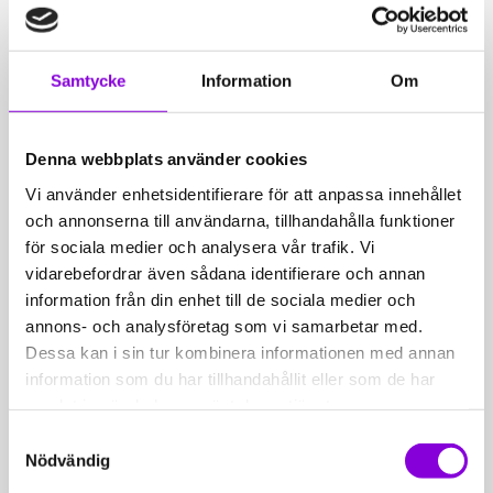
grund av Covid-pandemin
2019 –
Anneli Mattsson
, Hörviks
skola, Sölvesborg
Samtycke
Information
Om
2018 –
Åsa Svensson
, Juvelens
Denna webbplats använder cookies
förskola, Ryd
Vi använder enhetsidentifierare för att anpassa innehållet
2016 –
Mikael Lidfors
,
och annonserna till användarna, tillhandahålla funktioner
Nättrabyskolan, Nättraby
för sociala medier och analysera vår trafik. Vi
vidarebefordrar även sådana identifierare och annan
2015 –
Ingela Arvidsson och
information från din enhet till de sociala medier och
Simmone Kindberg
,
annons- och analysföretag som vi samarbetar med.
Dessa kan i sin tur kombinera informationen med annan
Törnsångarens förskola, Bromölla
information som du har tillhandahållit eller som de har
2014 –
Monica Lindblom
,
samlat in när du har använt deras tjänster.
Korpadalsskolan, Asarum
Samtyckesval
Nödvändig
2013 –
Avdelningen Tora
, Verkö