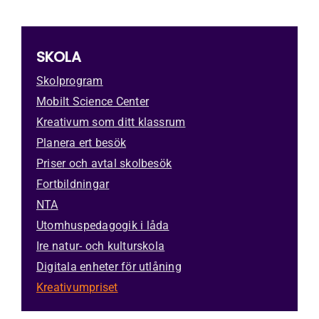
Kreativum Partner
På gång
SKOLA
Nyhetsbrev
Skolprogram
Mobilt Science Center
Jobba här
Kreativum som ditt klassrum
Kontakt
Planera ert besök
Priser och avtal skolbesök
Fortbildningar
NTA
Utomhuspedagogik i låda
Ire natur- och kulturskola
Digitala enheter för utlåning
Kreativumpriset